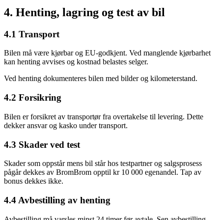
4. Henting, lagring og test av bil
4.1 Transport
Bilen må være kjørbar og EU-godkjent. Ved manglende kjørbarhet
kan henting avvises og kostnad belastes selger.
Ved henting dokumenteres bilen med bilder og kilometerstand.
4.2 Forsikring
Bilen er forsikret av transportør fra overtakelse til levering. Dette
dekker ansvar og kasko under transport.
4.3 Skader ved test
Skader som oppstår mens bil står hos testpartner og salgsprosess
pågår dekkes av BromBrom opptil kr 10 000 egenandel. Tap av
bonus dekkes ikke.
4.4 Avbestilling av henting
Avbestilling må varsles minst 24 timer før avtale. Sen avbestilling