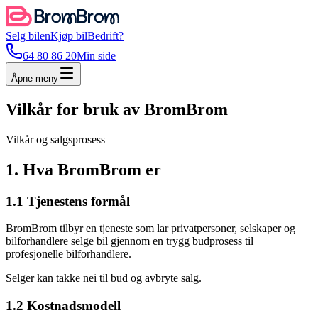
Selg bilen
Kjøp bil
Bedrift?
64 80 86 20
Min side
Åpne meny
Vilkår for bruk av BromBrom
Vilkår og salgsprosess
1. Hva BromBrom er
1.1 Tjenestens formål
BromBrom tilbyr en tjeneste som lar privatpersoner, selskaper og
bilforhandlere selge bil gjennom en trygg budprosess til
profesjonelle bilforhandlere.
Selger kan takke nei til bud og avbryte salg.
1.2 Kostnadsmodell