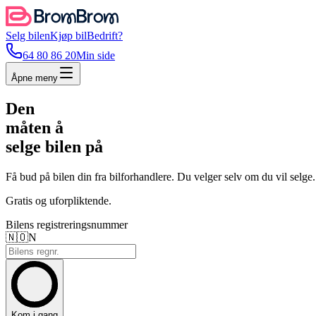
Selg bilen
Kjøp bil
Bedrift?
64 80 86 20
Min side
Åpne meny
Den
måten å
selge bilen på
Få bud på bilen din fra bilforhandlere. Du velger selv om du vil selge.
Gratis og uforpliktende.
Bilens registreringsnummer
🇳🇴
N
Kom i gang