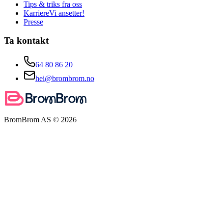
Tips & triks fra oss
Karriere
Vi ansetter!
Presse
Ta kontakt
64 80 86 20
hei@brombrom.no
BromBrom AS ©
2026