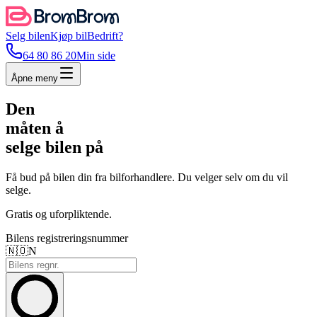
Selg bilen
Kjøp bil
Bedrift?
64 80 86 20
Min side
Åpne meny
Den
måten å
selge bilen på
Få bud på bilen din fra bilforhandlere. Du velger selv om du vil
selge.
Gratis og uforpliktende.
Bilens registreringsnummer
🇳🇴
N